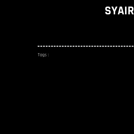
SYAIR
Tags :