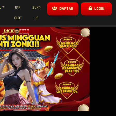
L
RTP
BUKTI
DAFTAR
LOGIN
SLOT
JP