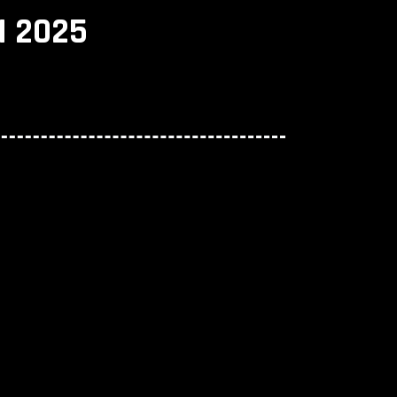
I 2025