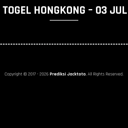
 TOGEL HONGKONG – 03 JUL
Copyright © 2017 - 2026
Prediksi Jacktoto
, All Rights Reserved.