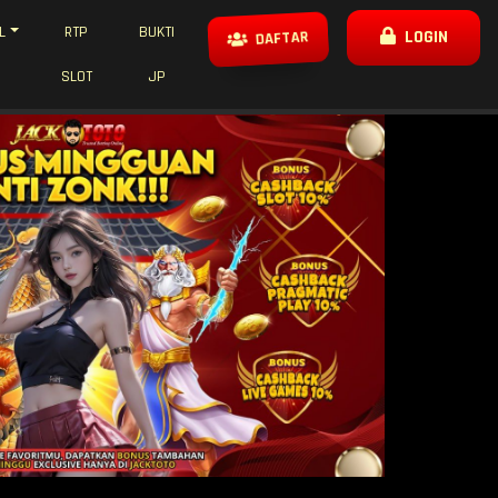
DAFTAR
L
RTP
BUKTI
LOGIN
SLOT
JP