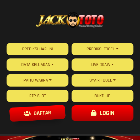
PREDIKSI HARI INI
PREDIKSI TOGEL
DATA KELUARAN
LIVE DRAW
PAITO WARNA
SYAIR TOGEL
RTP SLOT
BUKTI JP
DAFTAR
LOGIN