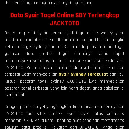
dan keuntungan dengan nyata-nyata gampang.
Data Syair Togel Online SDY Terlengkap
JACKTOTO
Beberapa pecinta yang bermain judi togel online sydney, yang
pasti telah memiliki trik sendiri untuk mendapati bocoran angka
keluaran togel sydney hari ini. Kalau anda puas bermain togel
gunakan data prediksi togel karenanya kamu dapat
memercayakanya dengan memandang syair togel sydney di
JACKTOTO. Kami sebagai bandar judi togel online resmi dan
terbesar udah menyediakan
Syair Sydney
Ter
akurat
dan jitu.
Kecuali pasaran togel sydney, JACKTOTO juga menyediakan
pasaran togel terbesar yang lain yang dapat anda saksikan di
tempat ini.
Dengan prediksi togel yang lengkap, kamu bisa mempercayakan
JACKTOTO jadi situs prediksi syair togel paling gampang
menembus 4D. Maka kamu penting buat coba dan memandang
seluruh data prediksi, keluaran dari JACKTOTO. Anda akan