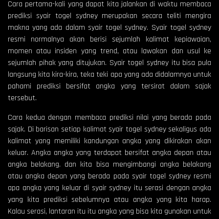
Cara pertama-kali yang dapat kita jalankan di waktu membaca
prediksi syair togel sydney merupakan secara teliti mengira
makna yang ada dalam syair togel sydney. Syair togel sydney
resmi normalnya akan berisi sejumlah kalimat kepiawaian,
momen atau insiden yang trend, atau lawakan dan usul ke
sejumlah pihak yang ditujukan. Syair togel sydney itu bisa pula
langsung kita kira-kira, teka teki apa yang ada didalamnya untuk
pahami prediksi bersifat angka yang tersirat dalam sajak
tersebut.
Cara kedua dengan membaca prediksi nilai yang berada pada
sajak. Di barisan setiap kalimat syair togel sydney sekaligus ada
kalimat yang memiliki kandungan angka yang dikirakan akan
keluar. Angka angka yang terdapat bersifat angka depan atau
angka belakang. dan kita bisa mengimbangi angka belakang
atau angka depan yang berada pada syair togel sydney resmi
apa angka yang keluar di syair sydney itu serasi dengan angka
yang kita prediksi sebelumnya atau angka yang kita harap.
Kalau serasi, lantaran itu itu angka yang bisa kita gunakan untuk