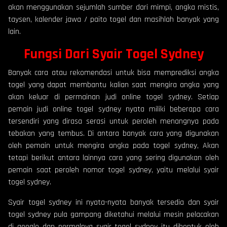
akan menggunakan sejumlah sumber dari mimpi, angka mistis,
taysen, kalender jawa / paito togel dan masihlah banyak yang
lain.
Fungsi Dari
Syair Togel Sydney
Banyak cara atau rekomendasi untuk bisa memprediksi angka
togel yang dapat membantu kalian saat mengira angka yang
akan keluar di permainan judi online togel sydney. Setiap
pemain judi online togel sydney nyata miliki beberapa cara
tersendiri yang dirasa serasi untuk peroleh menangnya pada
tebakan yang tembus. Di antara banyak cara yang digunakan
oleh pemain untuk mengira angka pada togel sydney, Akan
tetapi berikut antara lainnya cara yang sering digunakan oleh
pemain saat peroleh nomor togel sydney, yaitu melalui syair
togel sydney.
Syair togel sydney ini nyata-nyata banyak tersedia dan syair
togel sydney pula gampang diketahui melalui mesin pelacakan
di google dan normalnya syair togel sydney itu dibentuk oleh