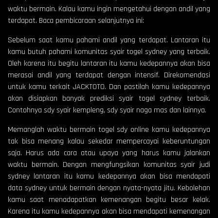
waktu bermain. Kalau kamu ingin mengetahui dengan andil yang
terdapat. Baca pembicaraan selanjutnya ini:
Sebelum saat kamu pahami andil yang terdapat. Lantaran itu
kamu butuh pahami komunitas syair togel sydney yang terbaik.
Oleh karena itu begitu lantaran itu kamu kedepannya akan bisa
merasai andil yang terdapat dengan intensif. Direkomendasi
untuk kamu terkait JACKTOTO. Dan pastilah kamu kedepannya
akan disiapkan banyak prediksi syair togel sydney terbaik.
Contohnya sdy syair kempleng, sdy syair naga mas dan lainnya.
Memanglah waktu bermain togel sdy online kamu kedepannya
tak bisa menang kalau sekedar mempercayai keberuntungan
saja. Harus ada cara atau upaya yang harus kamu jalankan
waktu bermain. Dengan mengfungsikan komunitas syair judi
sydney lantaran itu kamu kedepannya akan bisa mendapati
data sydney untuk bermain dengan nyata-nyata jitu. Kebolehan
kamu saat menadapatkan kemenangan begitu besar kelak.
Karena itu kamu kedepannya akan bisa mendapati kemenangan