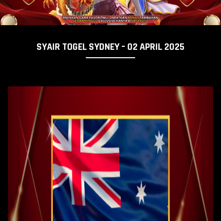
SYAIR TOGEL SYDNEY – 02 APRIL 2025