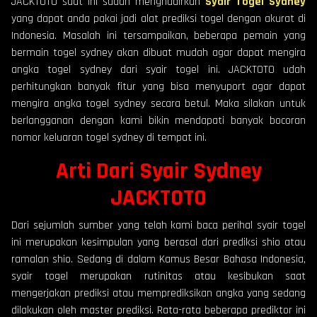
JACKTOTO saat ini sudah menghadirkan
Syair Togel Sydney
yang dapat anda pakai jadi alat prediksi togel dengan akurat di
Indonesia. Masalah ini tersampaikan, beberapa pemain yang
bermain togel sydney akan dibuat mudah agar dapat mengira
angka togel sydney dari syair togel ini. JACKTOTO udah
perhitungkan banyak fitur yang bisa menyuport agar dapat
mengira angka togel sydney secara betul. Maka silakan untuk
berlangganan dengan kami bikin mendapati banyak bocoran
nomor keluaran togel sydney di tempat ini.
Arti Dari Syair Sydney
JACKTOTO
Dari sejumlah sumber yang telah kami baca perihal syair togel
ini merupakan kesimpulan yang berasal dari prediksi shio atau
ramalan shio. Sedang di dalam Kamus Besar Bahasa Indonesia,
syair togel merupakan rutinitas atau kesibukan saat
mengerjakan prediksi atau memprediksikan angka yang sedang
dilakukan oleh master prediksi. Rata-rata beberapa prediktor ini